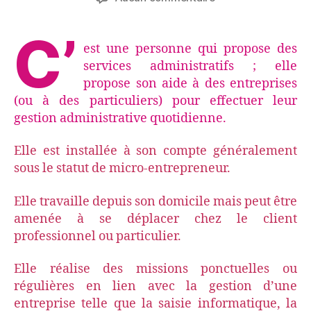
l’article
l’article
Qu’est
ce
C’
qu’une
est une personne qui propose des
secrétaire
services administratifs ; elle
indépendante
propose son aide à des entreprises
(ou
(ou à des particuliers) pour effectuer leur
un
gestion administrative quotidienne.
assistant
administratif
indépendant)
Elle est installée à son compte généralement
?
sous le statut de micro-entrepreneur.
Elle travaille depuis son domicile mais peut être
amenée à se déplacer chez le client
professionnel ou particulier.
Elle réalise des missions ponctuelles ou
régulières en lien avec la gestion d’une
entreprise telle que la saisie informatique, la