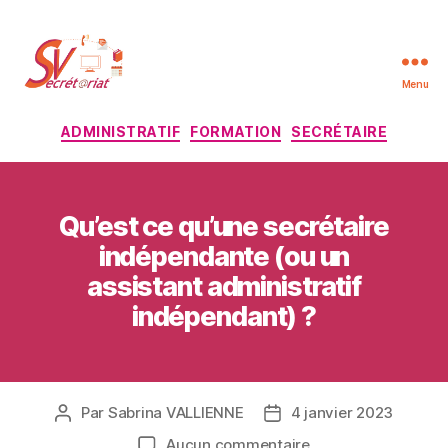
Menu
SV
Secrétariat
Catégories
ADMINISTRATIF
FORMATION
SECRÉTAIRE
Qu’est ce qu’une secrétaire
indépendante (ou un
assistant administratif
indépendant) ?
Par
Sabrina VALLIENNE
4 janvier 2023
Auteur
Date
de
de
sur
Aucun commentaire